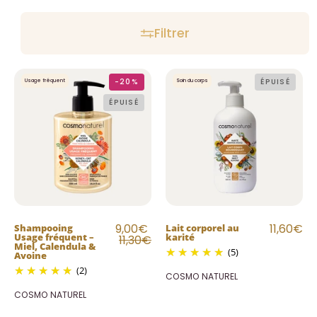
Filtrer
Shampooing
Lait
-20%
ÉPUISÉ
Usage fréquent
Soin du corps
Usage
corporel
ÉPUISÉ
fréquent
au
–
karité
Miel,
Calendula
&
Avoine
9,00€
11,60€
Shampooing
Lait corporel au
Usage fréquent –
karité
11,30€
Miel, Calendula &
(5)
Avoine
(2)
COSMO NATUREL
COSMO NATUREL