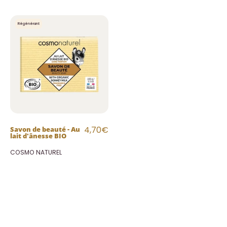
Savon
Régénérant
de
beauté
-
Au
lait
d'ânesse
BIO
4,70€
Savon de beauté - Au
lait d'ânesse BIO
COSMO NATUREL