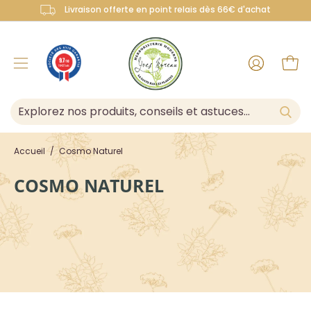
Aller
Livraison offerte en point relais dès 66€ d'achat
☀️ Lunettes Éclipse Solaire OFFERTES pour tou
au
contenu
Mon
9.7
/10
Ouvrir
Ouvr
16427 avis
compte
le
menu
de
navigation
Accueil
/
Cosmo Naturel
COSMO NATUREL