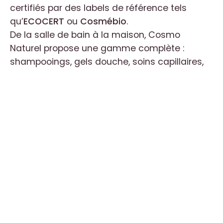
certifiés par des labels de référence tels
qu’
ECOCERT
ou
Cosmébio
.
De la salle de bain à la maison, Cosmo
Naturel propose une gamme complète :
shampooings, gels douche, soins capillaires,
dentifrices ou encore produits ménagers
écologiques. Leur mission est simple : offrir
des alternatives saines, efficaces et
accessibles, tout en réduisant l’impact
environnemental grâce à des emballages
recyclables et des éco-recharges.
Choisir
Cosmo Naturel
, c’est adopter une
routine quotidienne respectueuse de soi et de
la planète, sans compromis entre naturalité,
plaisir et efficacité.