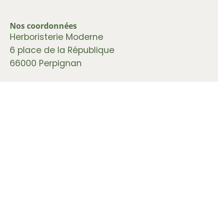
Nos coordonnées
Herboristerie Moderne
6 place de la République
66000 Perpignan
Formulaire de contact
>
À propos
>
Nos conseils et astuces
>
Infos pratiques
Horaires d'ouverture
Lundi :
de
14h00 à 18h30 •
Du Mardi au Samedi
:
de
09h00 à 12h30 • de 14h00 à 18h30