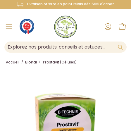
Aller
Livraison offerte en point relais dès 66€ d'achat
au
contenu
Mon
9.7
/10
Ouvrir
Ouvr
16434 avis
compte
le
menu
de
navigation
Accueil
/
Bional
>
Prostavit (Gélules)
Ouvrir
la
visionneuse
d'images